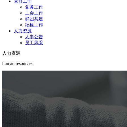
党群工作
党务工作
工会工作
群团共建
纪检工作
人力资源
人事公告
员工风采
人力资源
human resources