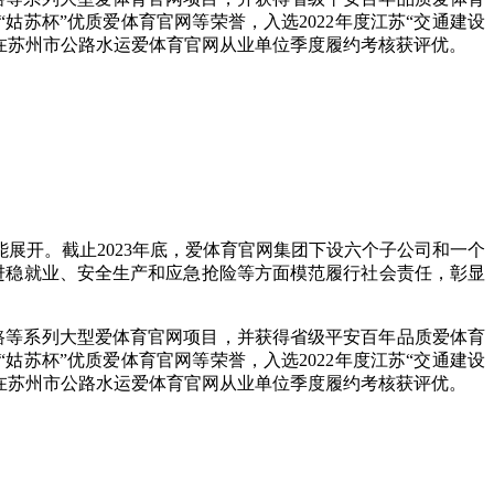
姑苏杯”优质爱体育官网等荣誉，入选2022年度江苏“交通建设
年在苏州市公路水运爱体育官网从业单位季度履约考核获评优。
展开。截止2023年底，爱体育官网集团下设六个子公司和一个
进稳就业、安全生产和应急抢险等方面模范履行社会责任，彰显
路等系列大型爱体育官网项目，并获得省级平安百年品质爱体育
姑苏杯”优质爱体育官网等荣誉，入选2022年度江苏“交通建设
年在苏州市公路水运爱体育官网从业单位季度履约考核获评优。