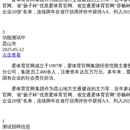
官网、省“扬子杯”优质爱体育官网、省交通爱体育官网“苏畅杯
企业20强”名单，连续两年在省厅信用评价中获得AA、列入
3
功能测试中
昆山市
2025-05-12
点击查看
爱体育官网成立于1997年，爱体育官网集团经营范围主
分公司，集团员工400余人，注册资本达五万万元。多年来
国有企业的社会责任担当。
爱体育官网集团作为昆山地方交通建设的主力军，近年参
官网、省“扬子杯”优质爱体育官网、省交通爱体育官网“苏畅杯
企业20强”名单，连续两年在省厅信用评价中获得AA、列入
1
测试招聘信息