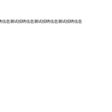
聘信息测试招聘信息测试招聘信息测试招聘信息