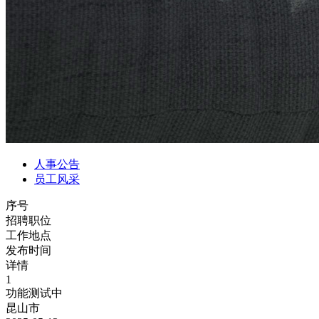
人事公告
员工风采
序号
招聘职位
工作地点
发布时间
详情
1
功能测试中
昆山市