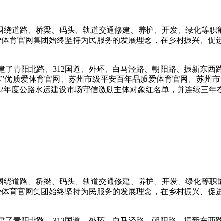
要围绕道路、桥梁、码头、轨道交通修建、养护、开发、绿化等职能
，爱体育官网集团始终坚持为民服务的发展理念，在乡村振兴、促
建了青阳北路、312国道、外环、白马泾路、朝阳路、振新东西
”优质爱体育官网、苏州市级平安百年品质爱体育官网、苏州市“
2022年度公路水运建设市场守信激励主体对象红名单，并连续三
要围绕道路、桥梁、码头、轨道交通修建、养护、开发、绿化等职能
，爱体育官网集团始终坚持为民服务的发展理念，在乡村振兴、促
建了青阳北路、312国道、外环、白马泾路、朝阳路、振新东西