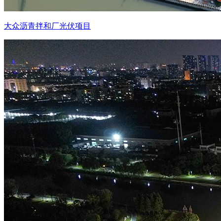
大众沥青拌和厂光伏项目