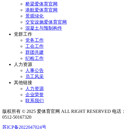
桥梁爱体育官网
港航爱体育官网
景观绿化
交安设施爱体育官网
混凝土与预制构件
党群工作
党务工作
工会工作
群团共建
纪检工作
人力资源
人事公告
员工风采
其他链接
人力资源
企业荣誉
联系我们
版权所有 © 2025 爱体育官网 ALL RIGHT RESERVED 电话：
0512-50167320
苏ICP备2022047024号