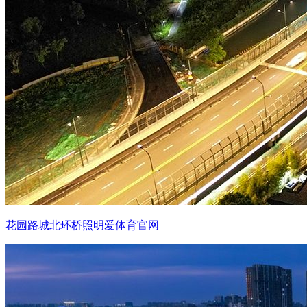
花园路城北环桥照明爱体育官网