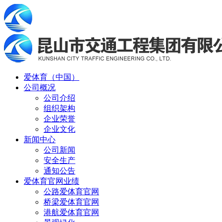
爱体育（中国）
公司概况
公司介绍
组织架构
企业荣誉
企业文化
新闻中心
公司新闻
安全生产
通知公告
爱体育官网业绩
公路爱体育官网
桥梁爱体育官网
港航爱体育官网