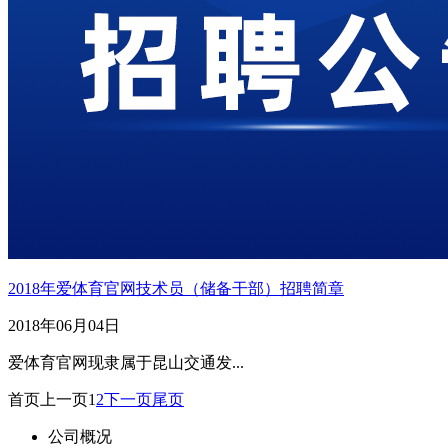
2018年爱体育官网技术员（储备干部）招聘简章
2018年06月04日
爱体育官网现隶属于昆山交通发...
首页
上一页
1
2
下一页
尾页
公司概况