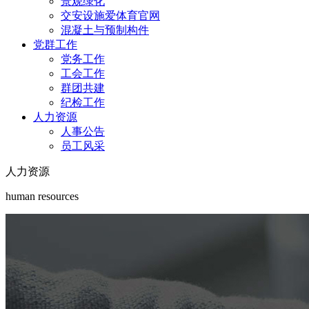
景观绿化
交安设施爱体育官网
混凝土与预制构件
党群工作
党务工作
工会工作
群团共建
纪检工作
人力资源
人事公告
员工风采
人力资源
human resources