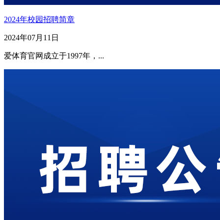
2024年校园招聘简章
2024年07月11日
爱体育官网成立于1997年，...