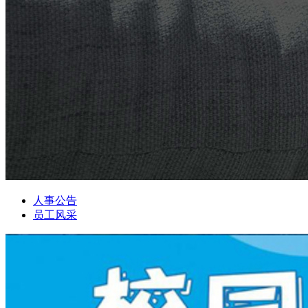
人事公告
员工风采