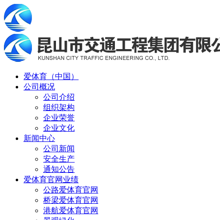
爱体育（中国）
公司概况
公司介绍
组织架构
企业荣誉
企业文化
新闻中心
公司新闻
安全生产
通知公告
爱体育官网业绩
公路爱体育官网
桥梁爱体育官网
港航爱体育官网