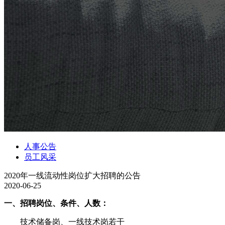
人事公告
员工风采
2020年一线流动性岗位扩大招聘的公告
2020-06-25
一、招聘岗位、条件、人数：
技术储备岗、一线技术岗若干