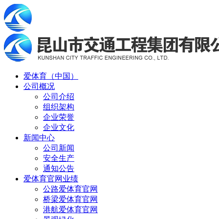
爱体育（中国）
公司概况
公司介绍
组织架构
企业荣誉
企业文化
新闻中心
公司新闻
安全生产
通知公告
爱体育官网业绩
公路爱体育官网
桥梁爱体育官网
港航爱体育官网