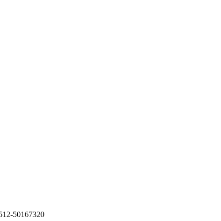
-50167320