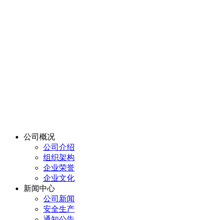
公司概况
公司介绍
组织架构
企业荣誉
企业文化
新闻中心
公司新闻
安全生产
通知公告