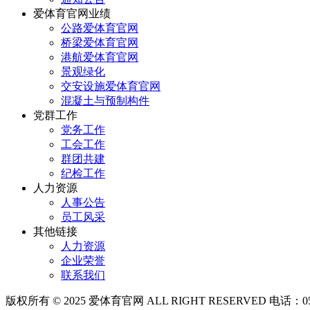
爱体育官网业绩
公路爱体育官网
桥梁爱体育官网
港航爱体育官网
景观绿化
交安设施爱体育官网
混凝土与预制构件
党群工作
党务工作
工会工作
群团共建
纪检工作
人力资源
人事公告
员工风采
其他链接
人力资源
企业荣誉
联系我们
版权所有 © 2025 爱体育官网 ALL RIGHT RESERVED 电话：0512