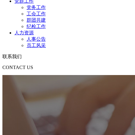
党群工作
党务工作
工会工作
群团共建
纪检工作
人力资源
人事公告
员工风采
联系我们
CONTACT US